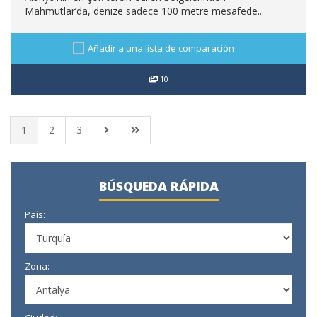
Mahmutlar’da, denize sadece 100 metre mesafede...
Añadir a una lista de comparación
10
1
2
3
BÚSQUEDA RÁPIDA
País:
Zona: