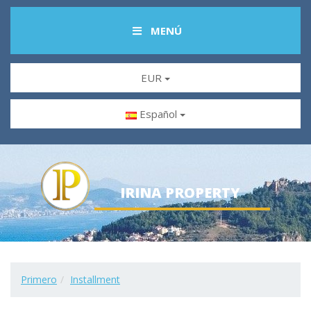
MENÚ
EUR
Español
IRINA PROPERTY
Primero
Installment