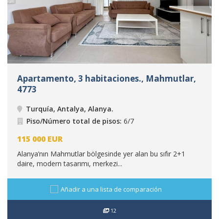
Apartamento, 3 habitaciones., Mahmutlar,
4773
Turquía, Antalya, Alanya
.
Piso/Número total de pisos:
6/7
115 000
EUR
Alanya’nın Mahmutlar bölgesinde yer alan bu sıfır 2+1
daire, modern tasarımı, merkezi...
Añadir a una lista de comparación
12