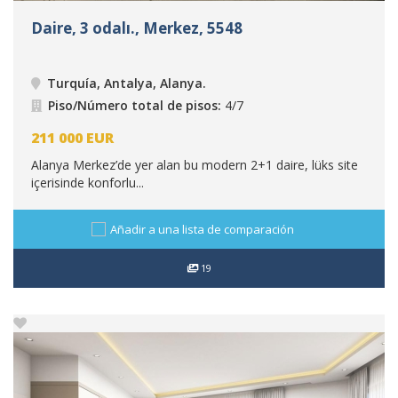
Daire, 3 odalı., Merkez, 5548
Turquía, Antalya, Alanya
.
Piso/Número total de pisos:
4/7
211 000
EUR
Alanya Merkez’de yer alan bu modern 2+1 daire, lüks site
içerisinde konforlu...
Añadir a una lista de comparación
19