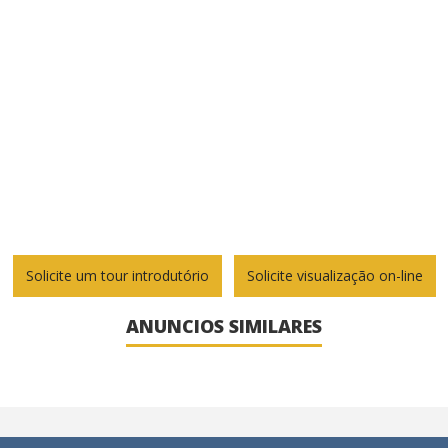
Solicite um tour introdutório
Solicite visualização on-line
ANUNCIOS SIMILARES