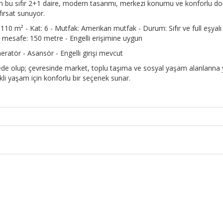
n bu sıfır 2+1 daire, modern tasarımı, merkezi konumu ve konforlu d
fırsat sunuyor.
: 110 m² - Kat: 6 - Mutfak: Amerikan mutfak - Durum: Sıfır ve full eşyalı 
 mesafe: 150 metre - Engelli erişimine uygun
eratör - Asansör - Engelli girişi mevcut
de olup; çevresinde market, toplu taşıma ve sosyal yaşam alanların
i yaşam için konforlu bir seçenek sunar.