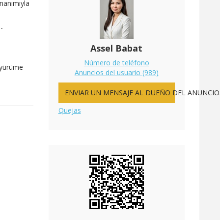
onanımıyla
-
Assel Babat
Número de teléfono
a yürüme
Anuncios del usuario (989)
ENVIAR UN MENSAJE AL DUEÑO DEL ANUNCIO
Quejas