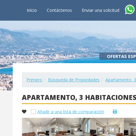
Início
Contáctenos
Enviar una solicitud
OFERTAS ESP
Primero
Búsqueda de Propiedades
Apartamento, 3
APARTAMENTO, 3 HABITACIONES
Añadir a una lista de comparación