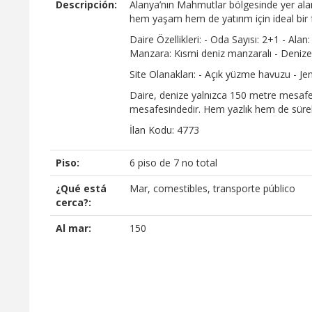
Descripción:
Alanya’nın Mahmutlar bölgesinde yer ala
hem yaşam hem de yatırım için ideal bir 
Daire Özellikleri: - Oda Sayısı: 2+1 - Alan
Manzara: Kısmi deniz manzaralı - Denize
Site Olanakları: - Açık yüzme havuzu - Jen
Daire, denize yalnızca 150 metre mesafe
mesafesindedir. Hem yazlık hem de sürekl
İlan Kodu: 4773
Piso:
6 piso de 7 no total
¿Qué está
Mar, comestibles, transporte público
cerca?:
Al mar:
150