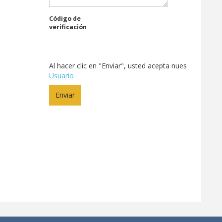
Código de
verificación
Al hacer clic en "Enviar", usted acepta nuestra
acuerd
Usuario