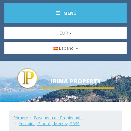
MENÚ
EUR
Español
IRINA PROPERTY
Primero
Búsqueda de Propiedades
Yeni bina, 2 odalı., Merkez, 5549