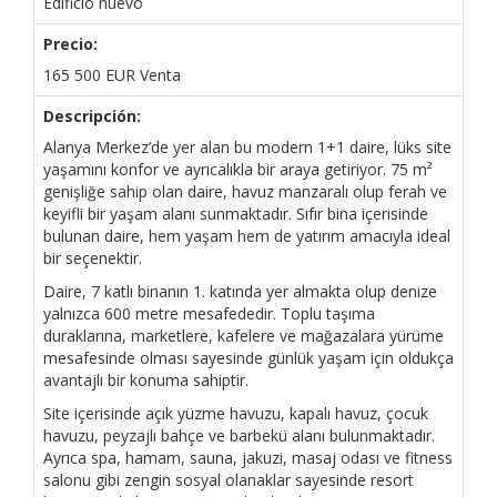
Edificio nuevo
Precio:
165 500
EUR
Venta
Descripción:
Alanya Merkez’de yer alan bu modern 1+1 daire, lüks site
yaşamını konfor ve ayrıcalıkla bir araya getiriyor. 75 m²
genişliğe sahip olan daire, havuz manzaralı olup ferah ve
keyifli bir yaşam alanı sunmaktadır. Sıfır bina içerisinde
bulunan daire, hem yaşam hem de yatırım amacıyla ideal
bir seçenektir.
Daire, 7 katlı binanın 1. katında yer almakta olup denize
yalnızca 600 metre mesafededir. Toplu taşıma
duraklarına, marketlere, kafelere ve mağazalara yürüme
mesafesinde olması sayesinde günlük yaşam için oldukça
avantajlı bir konuma sahiptir.
Site içerisinde açık yüzme havuzu, kapalı havuz, çocuk
havuzu, peyzajlı bahçe ve barbekü alanı bulunmaktadır.
Ayrıca spa, hamam, sauna, jakuzi, masaj odası ve fitness
salonu gibi zengin sosyal olanaklar sayesinde resort