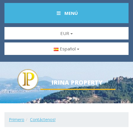
MENÚ
EUR
Español
IRINA PROPERTY
Primero
Contáctenos!