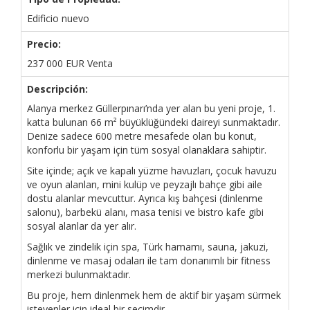
Edificio nuevo
Precio:
237 000
EUR
Venta
Descripción:
Alanya merkez Güllerpınarı’nda yer alan bu yeni proje, 1.
katta bulunan 66 m² büyüklüğündeki daireyi sunmaktadır.
Denize sadece 600 metre mesafede olan bu konut,
konforlu bir yaşam için tüm sosyal olanaklara sahiptir.
Site içinde; açık ve kapalı yüzme havuzları, çocuk havuzu
ve oyun alanları, mini kulüp ve peyzajlı bahçe gibi aile
dostu alanlar mevcuttur. Ayrıca kış bahçesi (dinlenme
salonu), barbekü alanı, masa tenisi ve bistro kafe gibi
sosyal alanlar da yer alır.
Sağlık ve zindelik için spa, Türk hamamı, sauna, jakuzi,
dinlenme ve masaj odaları ile tam donanımlı bir fitness
merkezi bulunmaktadır.
Bu proje, hem dinlenmek hem de aktif bir yaşam sürmek
isteyenler için ideal bir seçimdir.