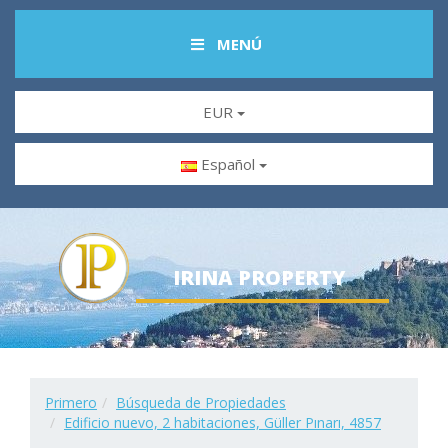
MENÚ
EUR
Español
IRINA PROPERTY
Primero
Búsqueda de Propiedades
Edificio nuevo, 2 habitaciones, Güller Pınarı, 4857