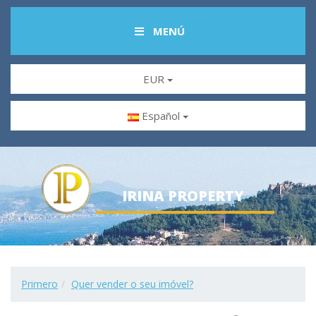
MENÚ
EUR
Español
IRINA PROPERTY
Primero
Quer vender o seu imóvel?