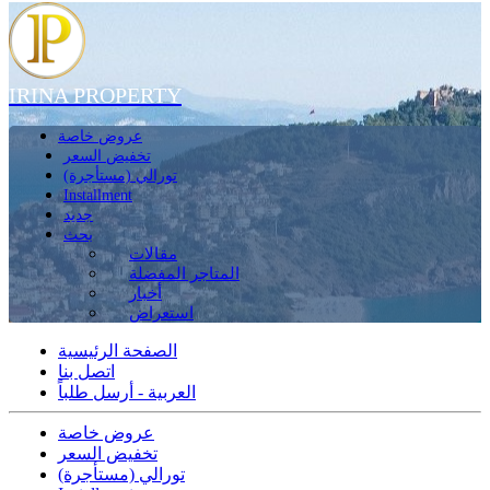
IRINA PROPERTY
عروض خاصة
تخفيض السعر
تورالي (مستأجرة)
Installment
جديد
بحث
مقالات
المتاجر المفضلة
أخبار
استعراض
الصفحة الرئيسية
اتصل بنا
العربية - أرسل طلباً
عروض خاصة
تخفيض السعر
تورالي (مستأجرة)