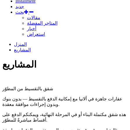
Installment
جديد
بحث
مقالات
المتاجر المفضلة
أخبار
استعراض
المنزل
المشاريع
المشاريع
شقق بالتقسيط من المطوّر
عقارات جاهزة في ألانيا مع إمكانية الدفع بالتقسيط — بدون بنوك
وبدون إجراءات موافقة معقدة.
هذه شقق مكتملة البناء أو في المرحلة النهائية، ويمكنكم الدفع على
أقساط مباشرةً للمطوّر.