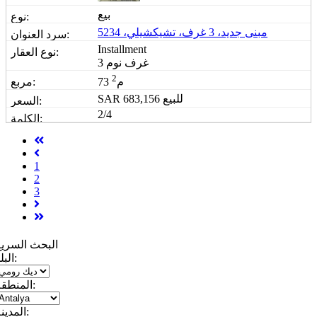
بيع
مبنى جديد، 3 غرف، تشيكشيلي، 5234
Installment
3 غرف نوم
2
73 م
للبيع
683,156
SAR
2/4
1
2
3
البحث السريع
البلد:
المنطقة:
المدينة: