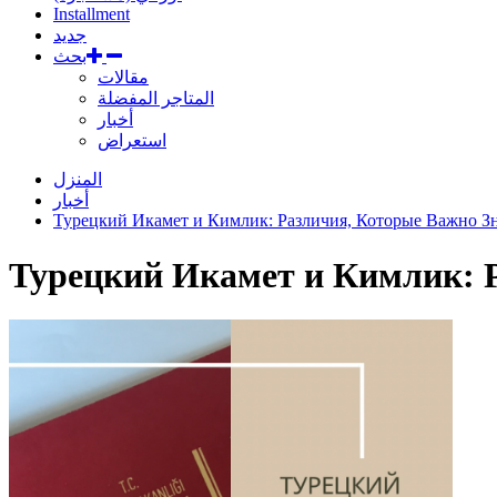
Installment
جديد
بحث
مقالات
المتاجر المفضلة
أخبار
استعراض
المنزل
أخبار
Турецкий Икамет и Кимлик: Различия, Которые Важно З
Турецкий Икамет и Кимлик: 