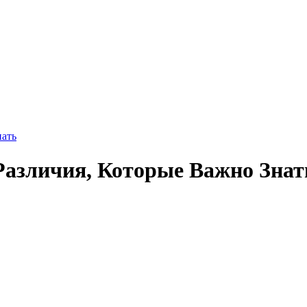
нать
Различия, Которые Важно Знат