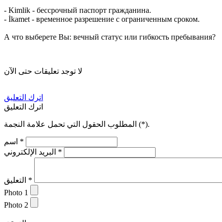
- Kimlik - бессрочный паспорт гражданина.
- İkamet - временное разрешение с ограниченным сроком.
А что выберете Вы: вечный статус или гибкость пребывания?
لا توجد تعليقات حتى الآن
اترك التعليق
اترك التعليق
).
*
المطلوب الحقول التي تحمل علامة النجمة (
*
اسم
*
البريد الإلكتروني
*
التعليق
Photo 1
Photo 2