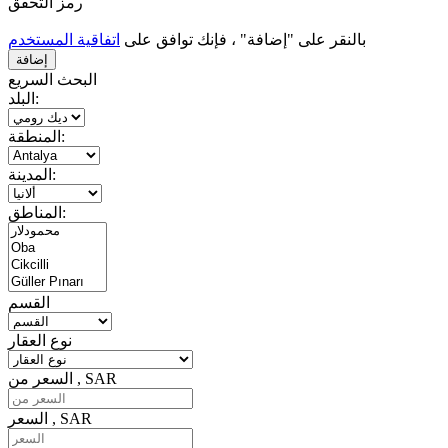
رمز التحقق
بالنقر على "إضافة" ، فإنك توافق على
اتفاقية المستخدم
البحث السريع
البلد:
المنطقة:
المدينة:
المناطق:
القسم
نوع العقار
السعر من , SAR
السعر , SAR