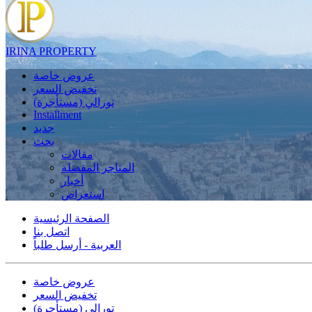
IRINA PROPERTY
عروض خاصة
تخفيض السعر
تورالي (مستأجرة)
Installment
جديد
بحث
مقالات
المتاجر المفضلة
أخبار
استعراض
الصفحة الرئيسية
اتصل بنا
العربية - أرسل طلباً
عروض خاصة
تخفيض السعر
تورالي (مستأجرة)