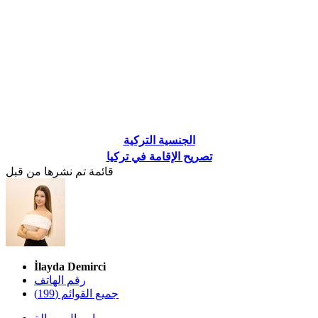
الجنسية التركية
تصريح الإقامة في تركيا
قائمة تم نشرها من قبل
İlayda Demirci
رقم الهاتف
جميع القوائم (199)