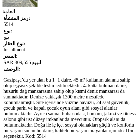
العامة
رمز المنشأة:
5514
نوع:
بيع
نوع العقار:
Installment
السعر:
للبيع
309,555
SAR
الوصف:
Gazipaşa’da yer alan bu 1+1 daire, 45 m² kullanım alanına sahip
olup eşyasız şekilde teslim edilmektedir. 4. katta bulunan daire,
huzurlu dağ manzarasına sahip olup kısmi deniz manzarası da
sunmaktadır. Denize yaklaşık 1300 metre mesafede
konumlanmıştır. Site içerisinde yüzme havuzu, 24 saat güvenlik,
çocuk parkı ve kapalı çocuk oyun alanı gibi sosyal alanlar
bulunmaktadır. Ayrıca sauna, buhar odası, hamam, jakuzi ve fitness
salonu gibi üst düzey imkanlar da mevcuttur. Otopark alanı da
bulunmaktadır. Doğa ile iç içe, sosyal olanakları güçlü ve konforlu
bir yaşam sunan bu daire, kaliteli bir yaşam arayanlar için ideal bir
seçenektir. Kod: 5514