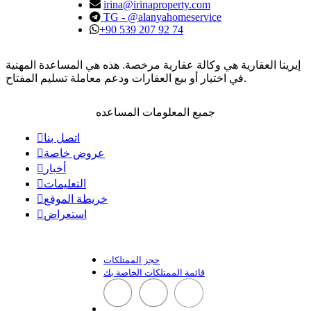
irina@irinaproperty.com
TG - @alanyahomeservice
+90 539 207 92 74
إيرينا العقارية هي وكالة عقارية مرخصة. هذه هي المساعدة المهنية
في اختيار أو بيع العقارات ودعم معاملة تسليم المفتاح.
جميع المعلومات المساعده
اتصل بنا
عروض خاصة
أخبار
التعليمات
خريطة الموقع
استعراض
حجز الممتلكات
قائمة الممتلكات الخاصة بك