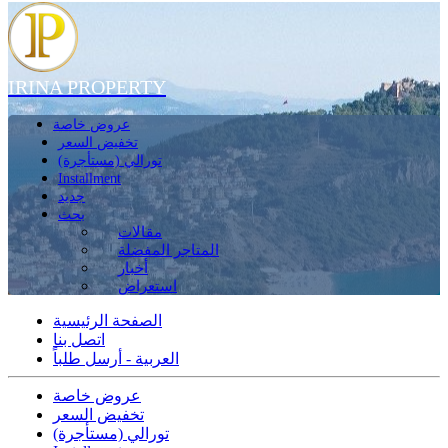
IRINA PROPERTY
عروض خاصة
تخفيض السعر
تورالي (مستأجرة)
Installment
جديد
بحث
مقالات
المتاجر المفضلة
أخبار
استعراض
الصفحة الرئيسية
اتصل بنا
العربية - أرسل طلباً
عروض خاصة
تخفيض السعر
تورالي (مستأجرة)