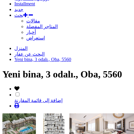
Installment
جديد
بحث
مقالات
المتاجر المفضلة
أخبار
استعراض
المنزل
البحث عن عقار
Yeni bina, 3 odalı., Oba, 5560
Yeni bina, 3 odalı., Oba, 5560
إضافة إلى قائمة المقارنة