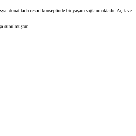
yal donatılarla resort konseptinde bir yaşam sağlanmaktadır. Açık ve
ışa sunulmuştur.