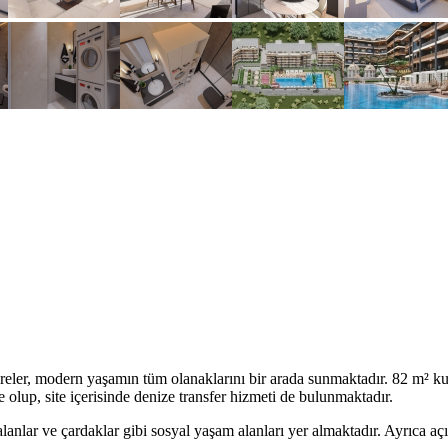
eler, modern yaşamın tüm olanaklarını bir arada sunmaktadır. 82 m² ku
 olup, site içerisinde denize transfer hizmeti de bulunmaktadır.
alanlar ve çardaklar gibi sosyal yaşam alanları yer almaktadır. Ayrıca aç