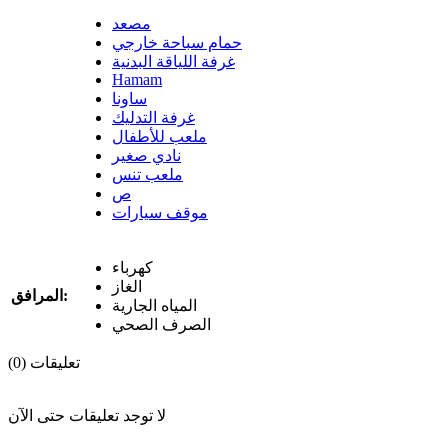
مصعد
حمام سباحة خارجي
غرفة اللياقة البدنية
Hamam
ساونا
غرفة التدليك
ملعب للأطفال
نادي صغير
ملعب تنس
ص
موقف سيارات
كهرباء
الغاز
المرافق:
المياه الجارية
الصرف الصحي
تعليقات (0)
لا توجد تعليقات حتى الآن