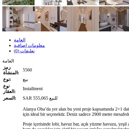
العامة
معلومات إضافية
تعليقات (0)
العامة
رمز
5560
المنشأة:
بيع
نوع:
نوع
Installment
العقار:
للبيع
555,065
SAR
السعر:
Alanya Oba’da yer alan bu yeni proje kapsamında 2+1 dair
için ideal bir seçenektir. Deniz sadece 2900 metre mesafede
Proje içerisinde lobi, havuz bar, açık yüzme havuzu, yeşil 