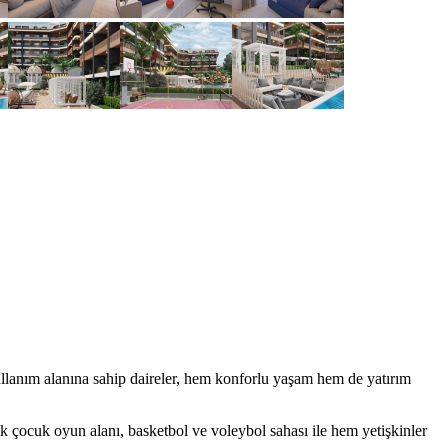
llanım alanına sahip daireler, hem konforlu yaşam hem de yatırım
ık çocuk oyun alanı, basketbol ve voleybol sahası ile hem yetişkinler