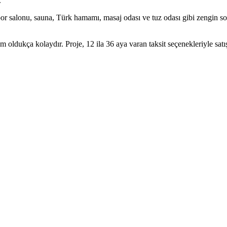
.
or salonu, sauna, Türk hamamı, masaj odası ve tuz odası gibi zengin sos
ım oldukça kolaydır. Proje, 12 ila 36 aya varan taksit seçenekleriyle sat