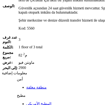
hem de çocuklar için aktif bir yaşam imkânı sunulmaktadır
الوصف:
Güvenlik açısından 24 saat güvenlik hizmeti mevcuttur. Sp
kapalı otopark imkânı da bulunmaktadır.
Şehir merkezine ve denize düzenli transfer hizmeti ile ulaş
Kod: 5560
عدد غرف
3
النوم:
1 floor of 3 total
الكلمة:
مجموع
2
82 م
مربع:
ماونتن فيو
عرض:
2900
إلى البحر:
معلومات إضافية
أمن
منطقة مغلقة
مطبخ
المطبخ الأمريكي