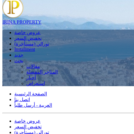
IRINA PROPERTY
عروض خاصة
تخفيض السعر
تورالي (مستأجرة)
Installment
جديد
بحث
مقالات
المتاجر المفضلة
أخبار
استعراض
الصفحة الرئيسية
اتصل بنا
العربية - أرسل طلباً
عروض خاصة
تخفيض السعر
تورالي (مستأجرة)