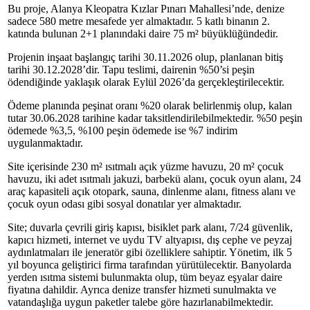
Bu proje, Alanya Kleopatra Kızlar Pınarı Mahallesi’nde, denize
sadece 580 metre mesafede yer almaktadır. 5 katlı binanın 2.
katında bulunan 2+1 planındaki daire 75 m² büyüklüğündedir.
Projenin inşaat başlangıç tarihi 30.11.2026 olup, planlanan bitiş
tarihi 30.12.2028’dir. Tapu teslimi, dairenin %50’si peşin
ödendiğinde yaklaşık olarak Eylül 2026’da gerçekleştirilecektir.
Ödeme planında peşinat oranı %20 olarak belirlenmiş olup, kalan
tutar 30.06.2028 tarihine kadar taksitlendirilebilmektedir. %50 peşin
ödemede %3,5, %100 peşin ödemede ise %7 indirim
uygulanmaktadır.
Site içerisinde 230 m² ısıtmalı açık yüzme havuzu, 20 m² çocuk
havuzu, iki adet ısıtmalı jakuzi, barbekü alanı, çocuk oyun alanı, 24
araç kapasiteli açık otopark, sauna, dinlenme alanı, fitness alanı ve
çocuk oyun odası gibi sosyal donatılar yer almaktadır.
Site; duvarla çevrili giriş kapısı, bisiklet park alanı, 7/24 güvenlik,
kapıcı hizmeti, internet ve uydu TV altyapısı, dış cephe ve peyzaj
aydınlatmaları ile jeneratör gibi özelliklere sahiptir. Yönetim, ilk 5
yıl boyunca geliştirici firma tarafından yürütülecektir. Banyolarda
yerden ısıtma sistemi bulunmakta olup, tüm beyaz eşyalar daire
fiyatına dahildir. Ayrıca denize transfer hizmeti sunulmakta ve
vatandaşlığa uygun paketler talebe göre hazırlanabilmektedir.