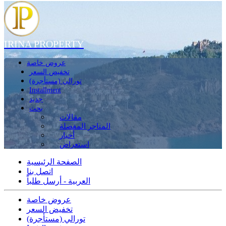
IRINA PROPERTY
عروض خاصة
تخفيض السعر
تورالي (مستأجرة)
Installment
جديد
بحث
مقالات
المتاجر المفضلة
أخبار
استعراض
الصفحة الرئيسية
اتصل بنا
العربية - أرسل طلباً
عروض خاصة
تخفيض السعر
تورالي (مستأجرة)