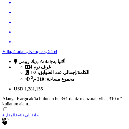
Villa, 4 odalı., Kargıcak, 5454
ديك رومي, Antalya, ألانيا
4 غرف نوم
الكلمة/إجمالي عدد الطوابق:
1/2
2
مجموع مساحة: 310 م
USD
1,281,155
Alanya Kargıcak’ta bulunan bu 3+1 deniz manzaralı villa, 310 m²
kullanım alanı...
إضافة إلى قائمة المقارنة
37