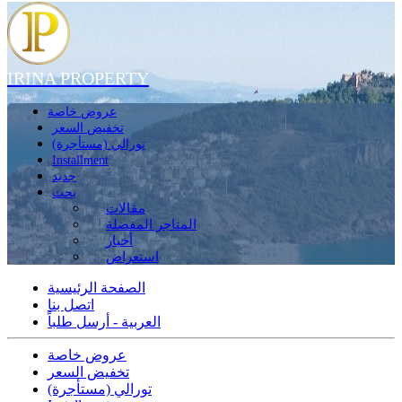
IRINA PROPERTY
عروض خاصة
تخفيض السعر
تورالي (مستأجرة)
Installment
جديد
بحث
مقالات
المتاجر المفضلة
أخبار
استعراض
الصفحة الرئيسية
اتصل بنا
العربية - أرسل طلباً
عروض خاصة
تخفيض السعر
تورالي (مستأجرة)