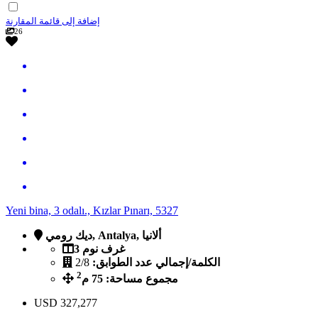
إضافة إلى قائمة المقارنة
26
Yeni bina, 3 odalı., Kızlar Pınarı, 5327
ديك رومي, Antalya, ألانيا
3 غرف نوم
الكلمة/إجمالي عدد الطوابق:
2/8
2
مجموع مساحة: 75 م
USD
327,277