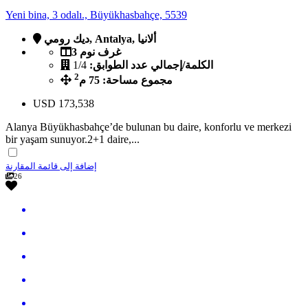
Yeni bina, 3 odalı., Büyükhasbahçe, 5539
ديك رومي, Antalya, ألانيا
3 غرف نوم
الكلمة/إجمالي عدد الطوابق:
1/4
2
مجموع مساحة: 75 م
USD
173,538
Alanya Büyükhasbahçe’de bulunan bu daire, konforlu ve merkezi
bir yaşam sunuyor.2+1 daire,...
إضافة إلى قائمة المقارنة
26