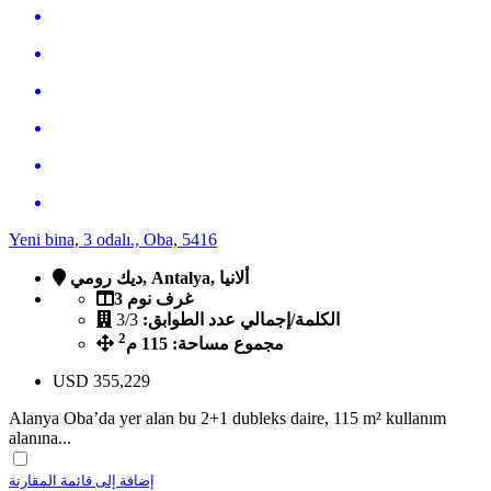
Yeni bina, 3 odalı., Oba, 5416
ديك رومي, Antalya, ألانيا
3 غرف نوم
الكلمة/إجمالي عدد الطوابق:
3/3
2
مجموع مساحة: 115 م
USD
355,229
Alanya Oba’da yer alan bu 2+1 dubleks daire, 115 m² kullanım
alanına...
إضافة إلى قائمة المقارنة