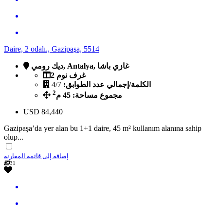
Daire, 2 odalı., Gazipaşa, 5514
ديك رومي, Antalya, غازي باشا
2 غرف نوم
الكلمة/إجمالي عدد الطوابق:
4/7
2
مجموع مساحة: 45 م
USD
84,440
Gazipaşa’da yer alan bu 1+1 daire, 45 m² kullanım alanına sahip
olup...
إضافة إلى قائمة المقارنة
31