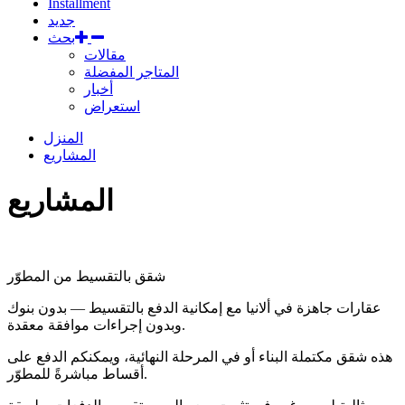
Installment
جديد
بحث
مقالات
المتاجر المفضلة
أخبار
استعراض
المنزل
المشاريع
المشاريع
شقق بالتقسيط من المطوّر
عقارات جاهزة في ألانيا مع إمكانية الدفع بالتقسيط — بدون بنوك
وبدون إجراءات موافقة معقدة.
هذه شقق مكتملة البناء أو في المرحلة النهائية، ويمكنكم الدفع على
أقساط مباشرةً للمطوّر.