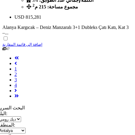
الكلمة/إجمالي عدد الطوابق:
3/4
2
مجموع مساحة: 215 م
USD
815,281
Alanya Kargıcak – Deniz Manzaralı 3+1 Dubleks Çatı Katı, Kat 3
–...
إضافة إلى قائمة المقارنة
47
1
2
3
4
البحث السريع
البلد:
المنطقة: