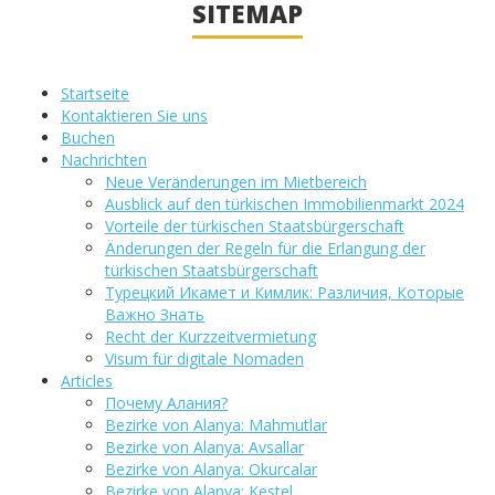
SITEMAP
Startseite
Kontaktieren Sie uns
Buchen
Nachrichten
Neue Veränderungen im Mietbereich
Ausblick auf den türkischen Immobilienmarkt 2024
Vorteile der türkischen Staatsbürgerschaft
Änderungen der Regeln für die Erlangung der
türkischen Staatsbürgerschaft
Турецкий Икамет и Кимлик: Различия, Которые
Важно Знать
Recht der Kurzzeitvermietung
Visum für digitale Nomaden
Articles
Почему Алания?
Bezirke von Alanya: Mahmutlar
Bezirke von Alanya: Avsallar
Bezirke von Alanya: Okurcalar
Bezirke von Alanya: Kestel