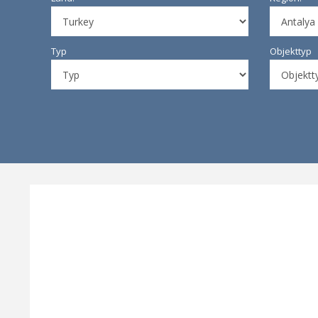
Typ
Objekttyp