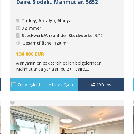
Daire, 3 odalı., Mahmutlar, 5652
Turkey, Antalya, Alanya
3 Zimmer
Stockwerk/Anzahl der Stockwerke:
3/12
2
Gesamtfläche: 120 m
136 000
EUR
Alanya'nın en çok tercih edilen bölgelerinden
Mahmutlar'da yer alan bu 2+1 daire,...
Zur Vergleichsliste hinzufügen
19
Fotos