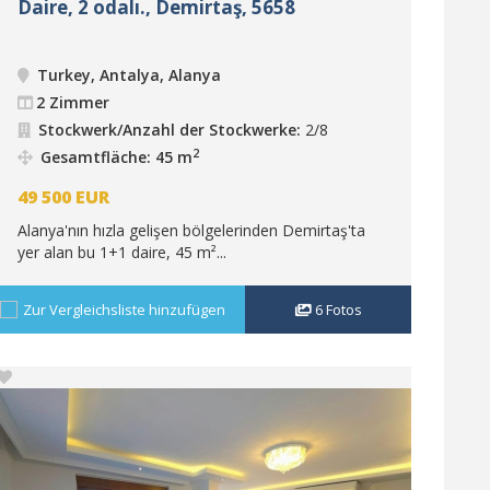
Daire, 2 odalı., Demirtaş, 5658
Turkey, Antalya, Alanya
2 Zimmer
Stockwerk/Anzahl der Stockwerke:
2/8
2
Gesamtfläche: 45 m
49 500
EUR
Alanya'nın hızla gelişen bölgelerinden Demirtaş'ta
yer alan bu 1+1 daire, 45 m²...
Zur Vergleichsliste hinzufügen
6
Fotos