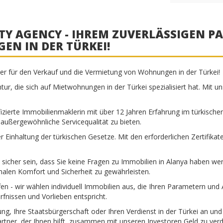
TY AGENCY - IHREM ZUVERLÄSSIGEN P
N IN DER TÜRKEI!
ner für den Verkauf und die Vermietung von Wohnungen in der Türkei!
entur, die sich auf Mietwohnungen in der Türkei spezialisiert hat. Mit
fizierte Immobilienmaklerin mit über 12 Jahren Erfahrung im türkischen
 außergewöhnliche Servicequalität zu bieten.
ger Einhaltung der türkischen Gesetze. Mit den erforderlichen Zertifik
icher sein, dass Sie keine Fragen zu Immobilien in Alanya haben we
alen Komfort und Sicherheit zu gewährleisten.
en - wir wählen individuell Immobilien aus, die Ihren Parametern und 
rfnissen und Vorlieben entspricht.
ng, Ihre Staatsbürgerschaft oder Ihren Verdienst in der Türkei an u
artner, der Ihnen hilft, zusammen mit unseren Investoren Geld zu v