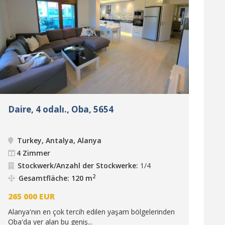
Daire, 4 odalı., Oba, 5654
Turkey, Antalya, Alanya
4 Zimmer
Stockwerk/Anzahl der Stockwerke:
1/4
2
Gesamtfläche: 120 m
265 000
EUR
Alanya'nın en çok tercih edilen yaşam bölgelerinden
Oba'da yer alan bu geniş...