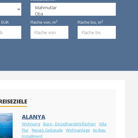
2
2
, EUR
Fläche von,
m
Fläche bis,
m
REISEZIELE
ALANYA
Wohnung
Büro-, Einzelhandelsflächen
Villa
Flur
Neues Gebäude
Wohnanlage
Im Bau
Installment