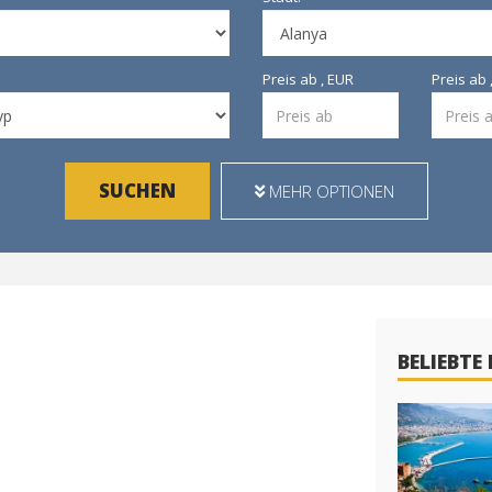
Preis ab , EUR
Preis ab 
SUCHEN
MEHR OPTIONEN
BELIEBTE 