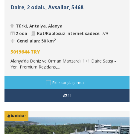
Daire, 2 odalı., Avsallar, 5468
Türki, Antalya, Alanya
2 oda
Kat/Kablosuz internet sadece:
7/9
2
Genel alan: 50 km
5019644
TRY
Alanya’da Deniz ve Orman Manzaralı 1+1 Daire Satışı –
Yeni Premium Rezidans,...
Ekle karşılaştırma
24
İNDIRIM!