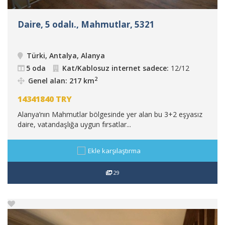
Daire, 5 odalı., Mahmutlar, 5321
Türki, Antalya, Alanya
5 oda
Kat/Kablosuz internet sadece:
12/12
2
Genel alan: 217 km
14341840
TRY
Alanya’nın Mahmutlar bölgesinde yer alan bu 3+2 eşyasız
daire, vatandaşlığa uygun fırsatlar...
Ekle karşılaştırma
29