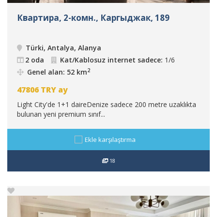
Квартира, 2-комн., Каргыджак, 189
Türki, Antalya, Alanya
2 oda
Kat/Kablosuz internet sadece:
1/6
2
Genel alan: 52 km
47806
TRY
ay
Light City'de 1+1 daireDenize sadece 200 metre uzaklıkta
bulunan yeni premium sınıf...
Ekle karşılaştırma
18