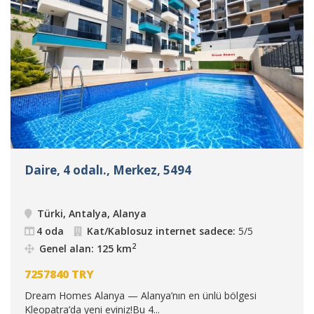
Daire, 4 odalı., Merkez, 5494
Türki, Antalya, Alanya
4 oda
Kat/Kablosuz internet sadece:
5/5
2
Genel alan: 125 km
7257840
TRY
Dream Homes Alanya — Alanya’nın en ünlü bölgesi
Kleopatra’da yeni eviniz!Bu 4...