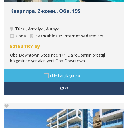
Квартира, 2-комн., Оба, 195
Türki, Antalya, Alanya
2 oda
Kat/Kablosuz internet sadece:
3/5
52152
TRY
ay
Oba Downtown Sitesi'nde 1+1 DaireOba'nın prestijli
bölgesinde yer alan yeni Oba Downtown...
Ekle karşılaştırma
23