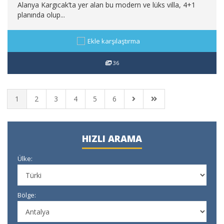
Alanya Kargıcak’ta yer alan bu modern ve lüks villa, 4+1
planında olup...
Ekle karşılaştırma
36
1
2
3
4
5
6
HIZLI ARAMA
Ülke:
Bölge: