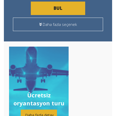
BUL
Daha fazla seçenek
Ücretsiz
oryantasyon turu
Daha fazla detay