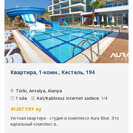
Квартира, 1-комн., Кестель, 194
Türki, Antalya, Alanya
1 oda
Kat/Kablosuz internet sadece:
1/4
41287
TRY
ay
Уютная квартира - студия в комплексе Aura Blue. Это
идеальный комплекс в...