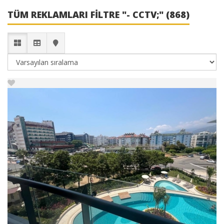
TÜM REKLAMLARI FILTRE "- CCTV;" (868)