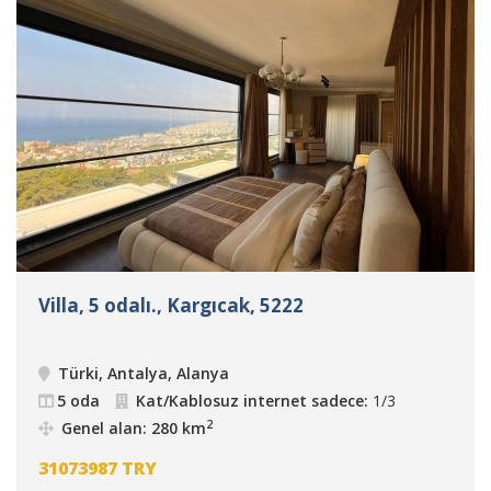
Villa, 5 odalı., Kargıcak, 5222
Türki, Antalya, Alanya
5 oda
Kat/Kablosuz internet sadece:
1/3
2
Genel alan: 280 km
31073987
TRY