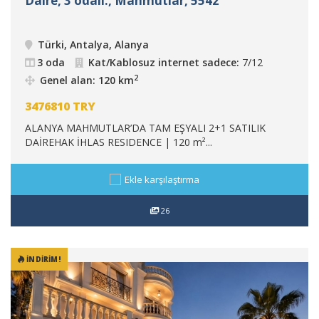
Daire, 3 odalı., Mahmutlar, 5542
Türki, Antalya, Alanya
3 oda
Kat/Kablosuz internet sadece:
7/12
2
Genel alan: 120 km
3476810
TRY
ALANYA MAHMUTLAR’DA TAM EŞYALI 2+1 SATILIK
DAİREHAK İHLAS RESIDENCE | 120 m²...
Ekle karşılaştırma
26
İNDIRIM!