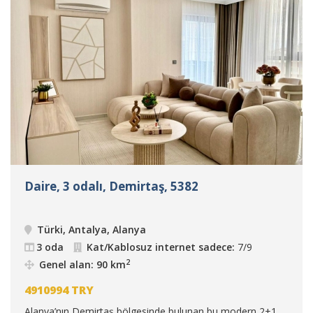
Daire, 3 odalı, Demirtaş, 5382
Türki, Antalya, Alanya
3 oda
Kat/Kablosuz internet sadece:
7/9
2
Genel alan: 90 km
4910994
TRY
Alanya’nın Demirtaş bölgesinde bulunan bu modern 2+1