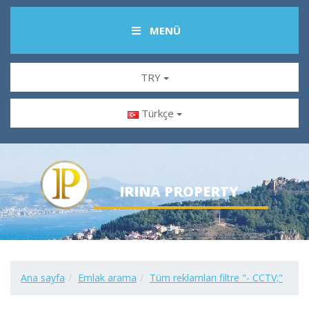
MENÜ
TRY
Türkçe
IRINA PROPERTY
Ana sayfa
Emlak arama
Tüm reklamları filtre "- CCTV;"