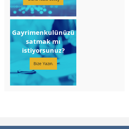
Gayrimenkulünüzü
satmak mı
istiyorsunuz?
Bize Yazın.