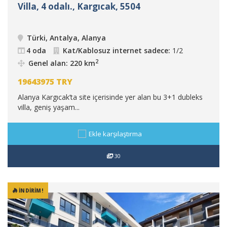
Villa, 4 odalı., Kargıcak, 5504
Türki, Antalya, Alanya
4 oda
Kat/Kablosuz internet sadece:
1/2
2
Genel alan: 220 km
19643975
TRY
Alanya Kargıcak’ta site içerisinde yer alan bu 3+1 dubleks
villa, geniş yaşam...
Ekle karşılaştırma
30
İNDIRIM!