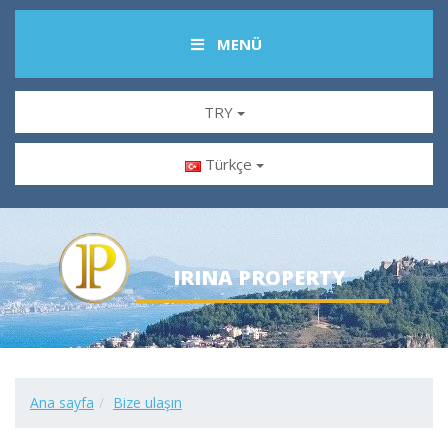
MENÜ
TRY
Türkçe
IRINA PROPERTY
Ana sayfa
Bize ulaşın