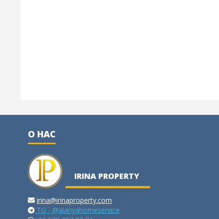
О НАС
IRINA PROPERTY
irina@irinaproperty.com
TG - @alanyahomeservice