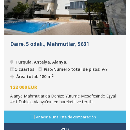
Daire, 5 odalı., Mahmutlar, 5631
Turquía, Antalya, Alanya
.
5 cuartos
Piso/Número total de pisos:
9/9
2
Área total: 180 m
122 000
EUR
Alanya Mahmutlar'da Denize Yürüme Mesafesinde Eşyalı
4+1 DubleksAlanya'nın en hareketli ve tercih...
Añadir a una lista de comparación
25