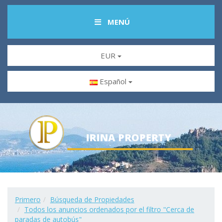
MENÚ
EUR
Español
IRINA PROPERTY
Primero
Búsqueda de Propiedades
Todos los anuncios ordenados por el filtro "Cerca de
paradas de autobús"