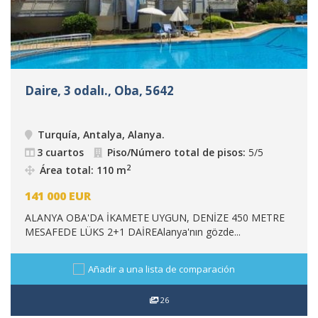
Daire, 3 odalı., Oba, 5642
Turquía, Antalya, Alanya
.
3 cuartos
Piso/Número total de pisos:
5/5
2
Área total: 110 m
141 000
EUR
ALANYA OBA'DA İKAMETE UYGUN, DENİZE 450 METRE
MESAFEDE LÜKS 2+1 DAİREAlanya'nın gözde...
Añadir a una lista de comparación
26