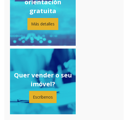
orientación
gratuita
Más detalles
Quer vender o seu
imóvel?
Escríbenos