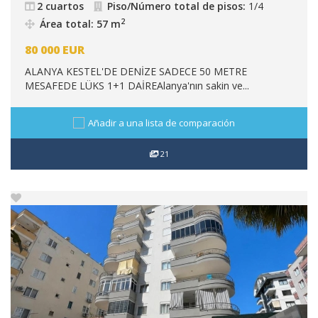
2 cuartos
Piso/Número total de pisos:
1/4
2
Área total: 57 m
80 000
EUR
ALANYA KESTEL'DE DENİZE SADECE 50 METRE
MESAFEDE LÜKS 1+1 DAİREAlanya'nın sakin ve...
Añadir a una lista de comparación
21