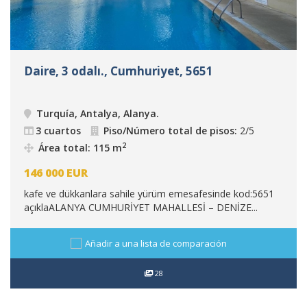
Daire, 3 odalı., Cumhuriyet, 5651
Turquía, Antalya, Alanya
.
3 cuartos
Piso/Número total de pisos:
2/5
2
Área total: 115 m
146 000
EUR
kafe ve dükkanlara sahile yürüm emesafesinde kod:5651
açıklaALANYA CUMHURİYET MAHALLESİ – DENİZE...
Añadir a una lista de comparación
28