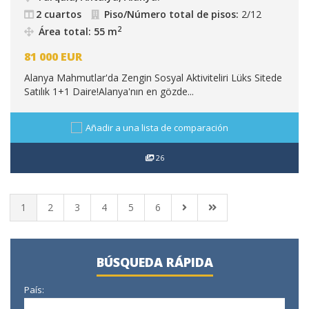
2 cuartos
Piso/Número total de pisos:
2/12
2
Área total: 55 m
81 000
EUR
Alanya Mahmutlar'da Zengin Sosyal Aktiviteliri Lüks Sitede
Satılık 1+1 Daire!Alanya'nın en gözde...
Añadir a una lista de comparación
26
1
2
3
4
5
6
BÚSQUEDA RÁPIDA
País: