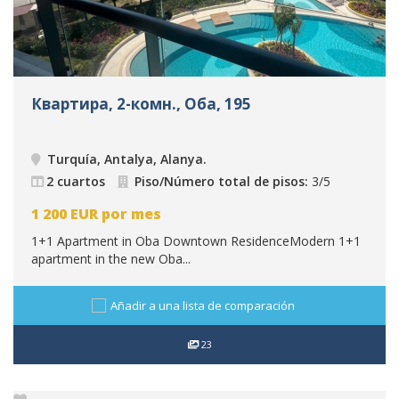
Квартира, 2-комн., Оба, 195
Turquía, Antalya, Alanya
.
2 cuartos
Piso/Número total de pisos:
3/5
1 200
EUR
por mes
1+1 Apartment in Oba Downtown ResidenceModern 1+1
apartment in the new Oba...
Añadir a una lista de comparación
23