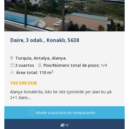
Daire, 3 odalı., Konaklı, 5638
Turquía, Antalya, Alanya
.
3 cuartos
Piso/Número total de pisos:
1/4
2
Área total: 110 m
193 500
EUR
Alanya Konaklı'da, lüks bir site içerisinde yer alan bu şık
2+1 daire,...
Añadir a una lista de comparación
19