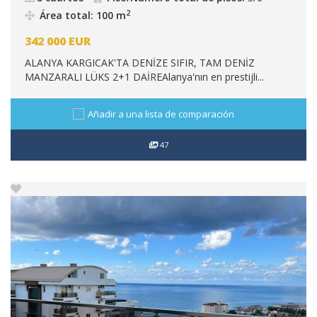
2
Área total: 100 m
342 000
EUR
ALANYA KARGICAK'TA DENİZE SIFIR, TAM DENİZ
MANZARALI LÜKS 2+1 DAİREAlanya'nın en prestijli...
Añadir a una lista de comparación
47