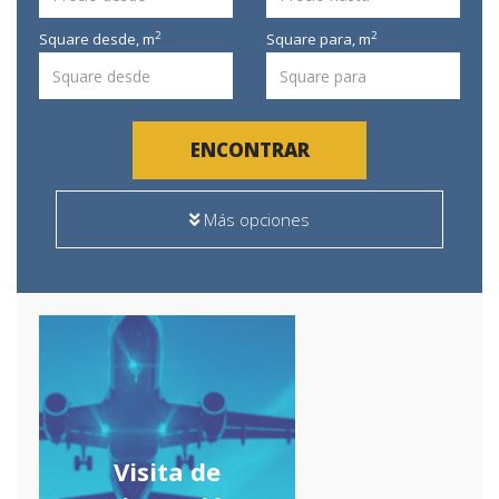
2
2
Square desde,
m
Square para,
m
ENCONTRAR
Más opciones
Visita de