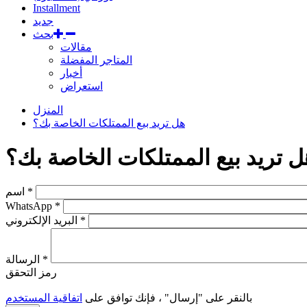
Installment
جديد
بحث
مقالات
المتاجر المفضلة
أخبار
استعراض
المنزل
هل تريد بيع الممتلكات الخاصة بك؟
ل تريد بيع الممتلكات الخاصة بك؟
*
اسم
WhatsApp
*
*
البريد الإلكتروني
*
الرسالة
رمز التحقق
بالنقر على "إرسال" ، فإنك توافق على
اتفاقية المستخدم