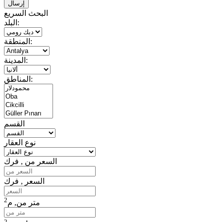
البحث السريع
البلد:
المنطقة:
المدينة:
المناطق:
القسم
نوع العقار
السعر من , فرك
السعر , فرك
2
متر من,
م
2