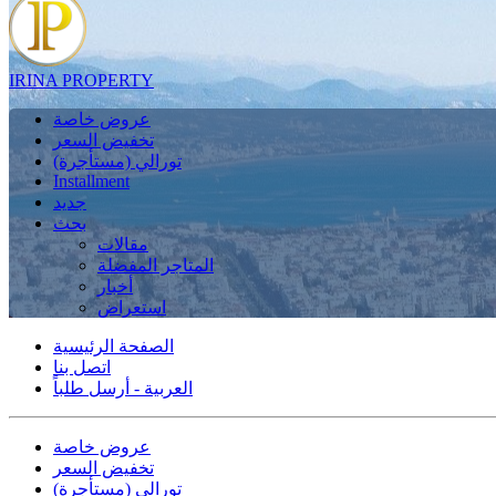
IRINA PROPERTY
عروض خاصة
تخفيض السعر
تورالي (مستأجرة)
Installment
جديد
بحث
مقالات
المتاجر المفضلة
أخبار
استعراض
الصفحة الرئيسية
اتصل بنا
العربية - أرسل طلباً
عروض خاصة
تخفيض السعر
تورالي (مستأجرة)