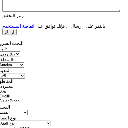
رمز التحقق
بالنقر على "إرسال" ، فإنك توافق على
اتفاقية المستخدم
البحث السريع
البلد:
المنطقة:
المدينة:
المناطق:
القسم
نوع العقا