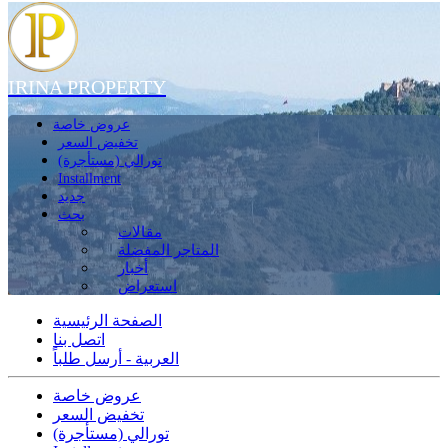
IRINA PROPERTY
عروض خاصة
تخفيض السعر
تورالي (مستأجرة)
Installment
جديد
بحث
مقالات
المتاجر المفضلة
أخبار
استعراض
الصفحة الرئيسية
اتصل بنا
العربية - أرسل طلباً
عروض خاصة
تخفيض السعر
تورالي (مستأجرة)