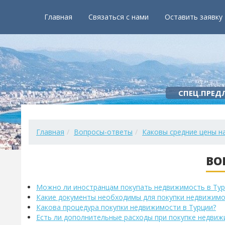
Главная
Связаться с нами
Оставить заявку
СПЕЦ.ПРЕД
Главная
Вопросы-ответы
Каковы средние цены на
ВО
Можно ли иностранцам покупать недвижимость в Тур
Какие документы необходимы для покупки недвижимо
Какова процедура покупки недвижимости в Турции?
Есть ли дополнительные расходы при покупке недвиж