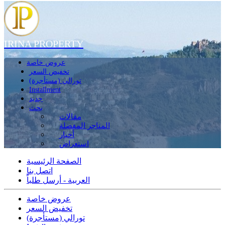
IRINA PROPERTY
عروض خاصة
تخفيض السعر
تورالي (مستأجرة)
Installment
جديد
بحث
مقالات
المتاجر المفضلة
أخبار
استعراض
الصفحة الرئيسية
اتصل بنا
العربية - أرسل طلباً
عروض خاصة
تخفيض السعر
تورالي (مستأجرة)