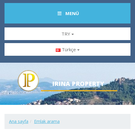
MENÜ
TRY
Türkçe
IRINA PROPERTY
Ana sayfa
Emlak arama