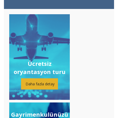
Ücretsiz
oryantasyon turu
Daha fazla detay
Gayrimenkulünüzü