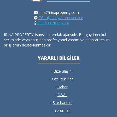
irina@irinaproperty.com
TG - @alanyahomeservice
+90 539 207 92 74
IRINA PROPERTY lisanslı bir emlak ajansıdır. Bu, gayrimenkul
seçiminde veya satışında profesyonel yardım ve anahtar teslimi
bir işlemin desteklenmesidir.
YARARLI BILGILER
Bize ulaşın
Özel teklifler
Haber
Q&As
Site haritası
Yorumları