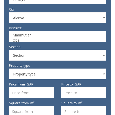
City:
Districts:
Section
Property type
Price from , SAR
Price to , SAR
2
2
Square from,
m
Square to,
m